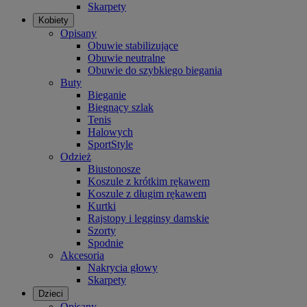
Skarpety
Kobiety
Opisany
Obuwie stabilizujące
Obuwie neutralne
Obuwie do szybkiego biegania
Buty
Bieganie
Biegnący szlak
Tenis
Halowych
SportStyle
Odzież
Biustonosze
Koszule z krótkim rękawem
Koszule z długim rękawem
Kurtki
Rajstopy i legginsy damskie
Szorty
Spodnie
Akcesoria
Nakrycia głowy
Skarpety
Dzieci
Opisany