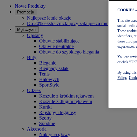
Nowe Produkty
COOKIES 
Promocje
Najlepsze letnie okazje
This site use
Do 20% ekstra zniżki przy zakupie za minimum 140 zł
social media 
Mężczyźni
These cookies
Opisany
identifiers, 
Obuwie stabilizujące
these third p
Obuwie neutralne
experiences, 
Obuwie do szybkiego biegania
Buty
You can revie
or click “OK”
Bieganie
Biegnący szlak
By using thi
Tenis
Policy,
Cooki
Halowych
SportStyle
Odzież
Koszule z krótkim rękawem
Koszule z długim rękawem
Kurtki
Rajstopy i legginsy
Szorty
Spodnie
Akcesoria
Nakrycia głowy