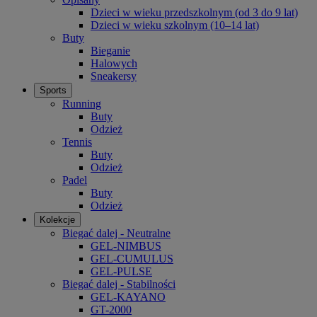
Dzieci w wieku przedszkolnym (od 3 do 9 lat)
Dzieci w wieku szkolnym (10–14 lat)
Buty
Bieganie
Halowych
Sneakersy
Sports
Running
Buty
Odzież
Tennis
Buty
Odzież
Padel
Buty
Odzież
Kolekcje
Biegać dalej - Neutralne
GEL-NIMBUS
GEL-CUMULUS
GEL-PULSE
Biegać dalej - Stabilności
GEL-KAYANO
GT-2000