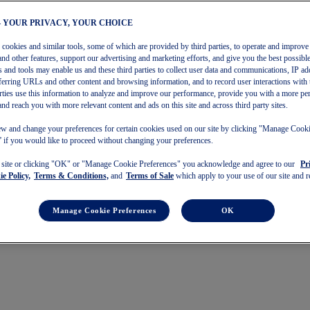
– YOUR PRIVACY, YOUR CHOICE
s cookies and similar tools, some of which are provided by third parties, to operate and improve 
and other features, support our advertising and marketing efforts, and give you the best possibl
 and tools may enable us and these third parties to collect user data and communications, IP ad
referring URLs and other content and browsing information, and to record user interactions with 
arties use this information to analyze and improve our performance, provide you with a more pe
and reach you with more relevant content and ads on this site and across third party sites.
w and change your preferences for certain cookies used on our site by clicking "Manage Cook
 if you would like to proceed without changing your preferences.
s site or clicking "OK" or "Manage Cookie Preferences" you acknowledge and agree to our
Pr
e Policy,
Terms & Conditions,
and
Terms of Sale
which apply to your use of our site and re
Manage Cookie Preferences
OK