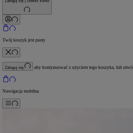
Zaloguj się | Utwórz konto
Twój koszyk jest pusty
aby kontynuować z użyciem tego koszyka, lub utwó
Zaloguj się,
Nawigacja mobilna