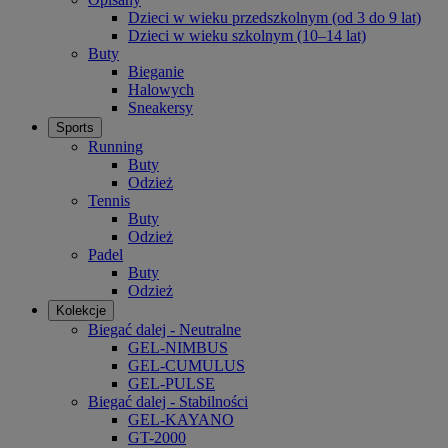
Dzieci w wieku przedszkolnym (od 3 do 9 lat)
Dzieci w wieku szkolnym (10–14 lat)
Buty
Bieganie
Halowych
Sneakersy
Sports
Running
Buty
Odzież
Tennis
Buty
Odzież
Padel
Buty
Odzież
Kolekcje
Biegać dalej - Neutralne
GEL-NIMBUS
GEL-CUMULUS
GEL-PULSE
Biegać dalej - Stabilności
GEL-KAYANO
GT-2000