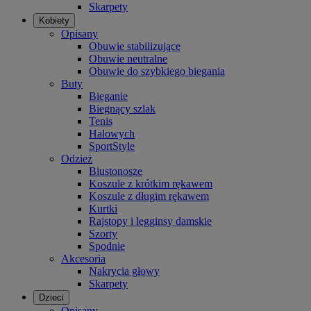
Skarpety
Kobiety
Opisany
Obuwie stabilizujące
Obuwie neutralne
Obuwie do szybkiego biegania
Buty
Bieganie
Biegnący szlak
Tenis
Halowych
SportStyle
Odzież
Biustonosze
Koszule z krótkim rękawem
Koszule z długim rękawem
Kurtki
Rajstopy i legginsy damskie
Szorty
Spodnie
Akcesoria
Nakrycia głowy
Skarpety
Dzieci
Opisany