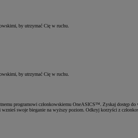
owskimi, by utrzymać Cię w ruchu.
owskimi, by utrzymać Cię w ruchu.
atnemu programowi członkowskiemu OneASICS™. Zyskaj dostęp do wyd
iś i wznieś swoje bieganie na wyższy poziom. Odkryj korzyści z czł