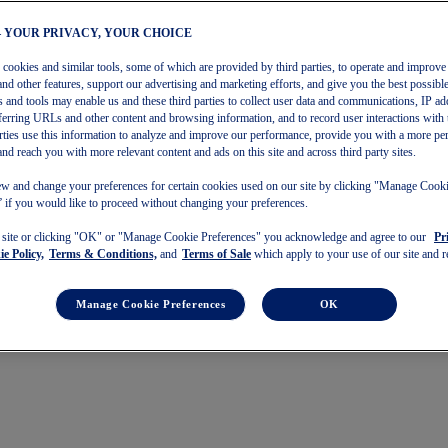
– YOUR PRIVACY, YOUR CHOICE
s cookies and similar tools, some of which are provided by third parties, to operate and improve 
and other features, support our advertising and marketing efforts, and give you the best possibl
 and tools may enable us and these third parties to collect user data and communications, IP ad
referring URLs and other content and browsing information, and to record user interactions with 
arties use this information to analyze and improve our performance, provide you with a more pe
and reach you with more relevant content and ads on this site and across third party sites.
w and change your preferences for certain cookies used on our site by clicking "Manage Cook
 if you would like to proceed without changing your preferences.
s site or clicking "OK" or "Manage Cookie Preferences" you acknowledge and agree to our
Pr
e Policy,
Terms & Conditions,
and
Terms of Sale
which apply to your use of our site and re
Manage Cookie Preferences
OK