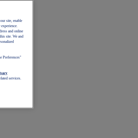
our site, enable
e experience.
dress and online
this site. We and
rsonalized
ie Preferences"
ivacy
lated services.