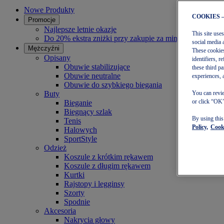
Nowe Produkty
COOKIES 
Promocje
Najlepsze letnie okazje
This site use
Do 20% ekstra zniżki przy zakupie za minimum 140 zł
social media 
Mężczyźni
These cookies
Opisany
identifiers, 
Obuwie stabilizujące
these third p
Obuwie neutralne
experiences, 
Obuwie do szybkiego biegania
Buty
You can revie
or click “OK”
Bieganie
Biegnący szlak
By using thi
Tenis
Policy,
Cooki
Halowych
SportStyle
Odzież
Koszule z krótkim rękawem
Koszule z długim rękawem
Kurtki
Rajstopy i legginsy
Szorty
Spodnie
Akcesoria
Nakrycia głowy