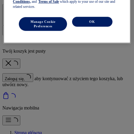
Conditions,
and
Terms of Sale
which apply to your use of our site and
related services.
Zaloguj się | Utwórz konto
Manage Cookie
OK
Preferences
Twój koszyk jest pusty
aby kontynuować z użyciem tego koszyka, lub
Zaloguj się,
utwórz nowy.
Nawigacja mobilna
Strona główna