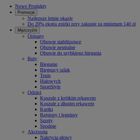
Nowe Produkty
Promocje
Najlepsze letnie okazje
Do 20% ekstra zniżki przy zakupie za minimum 140 zł
Mężczyźni
Opisany
Obuwie stabilizujące
Obuwie neutralne
Obuwie do szybkiego biegania
Buty
Bieganie
Biegnący szlak
Tenis
Halowych
SportStyle
Odzież
Koszule z krótkim rękawem
Koszule z długim rękawem
Kurtki
Rajstopy i legginsy
Szorty
Spodnie
Akcesoria
Nakrycia głowy