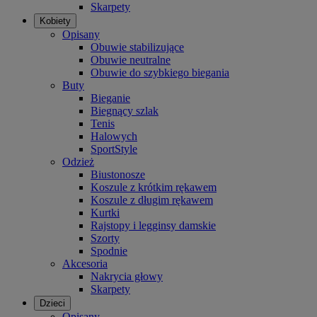
Skarpety
Kobiety
Opisany
Obuwie stabilizujące
Obuwie neutralne
Obuwie do szybkiego biegania
Buty
Bieganie
Biegnący szlak
Tenis
Halowych
SportStyle
Odzież
Biustonosze
Koszule z krótkim rękawem
Koszule z długim rękawem
Kurtki
Rajstopy i legginsy damskie
Szorty
Spodnie
Akcesoria
Nakrycia głowy
Skarpety
Dzieci
Opisany