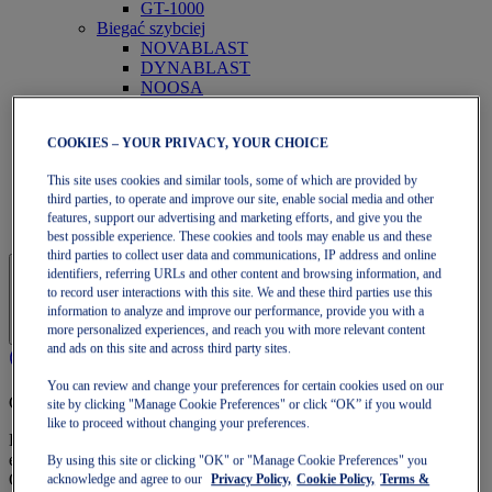
GT-1000
Biegać szybciej
NOVABLAST
DYNABLAST
NOOSA
Biegnący szlak
GEL-VENTURE
COOKIES – YOUR PRIVACY, YOUR CHOICE
GEL-TRABUCO
GEL-SONOMA
This site uses cookies and similar tools, some of which are provided by
SportStyle
third parties, to operate and improve our site, enable social media and other
GEL-QUANTUM
features, support our advertising and marketing efforts, and give you the
JAPAN S
best possible experience. These cookies and tools may enable us and these
third parties to collect user data and communications, IP address and online
identifiers, referring URLs and other content and browsing information, and
to record user interactions with this site. We and these third parties use this
information to analyze and improve our performance, provide you with a
more personalized experiences, and reach you with more relevant content
and ads on this site and across third party sites.
You can review and change your preferences for certain cookies used on our
Członkostwo OneASICS
site by clicking "Manage Cookie Preferences" or click “OK” if you would
like to proceed without changing your preferences.
Korzystaj z darmowej wysyłki, darmowych zwrotów,
ekskluzywnych zniżek i innych korzyści członkostwa
By using this site or clicking "OK" or "Manage Cookie Preferences" you
OneASICS™.
acknowledge and agree to our
Privacy Policy,
Cookie Policy,
Terms &