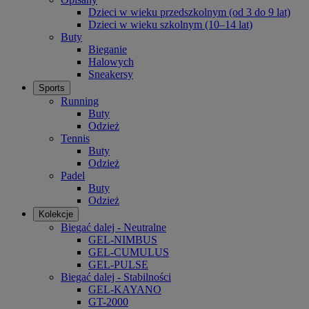
Dzieci w wieku przedszkolnym (od 3 do 9 lat)
Dzieci w wieku szkolnym (10–14 lat)
Buty
Bieganie
Halowych
Sneakersy
Sports
Running
Buty
Odzież
Tennis
Buty
Odzież
Padel
Buty
Odzież
Kolekcje
Biegać dalej - Neutralne
GEL-NIMBUS
GEL-CUMULUS
GEL-PULSE
Biegać dalej - Stabilności
GEL-KAYANO
GT-2000