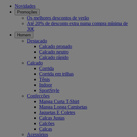
Novidades
Promoções
Os melhores descontos de verão
Até 20% de desconto extra numa compra mínima de
30€
Homem
Destacado
Calçado pronado
Calçado neutro
Calçado rápido
Calçado
Corrida
Corrida em trilhas
Tênis
Indoor
SportStyle
Confecções
Manga Curta T-Shirt
Manga Longa Camisetas
Jaquetas E Coletes
Calças Justas
Calções
Calças
Acessórios