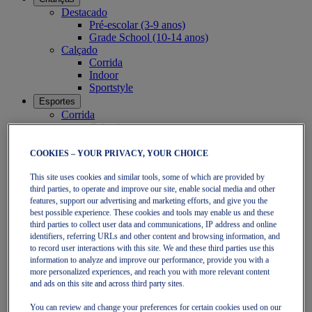
Destacado
Pré-escolar (3-9 anos)
Grade School (10-14 anos)
Calçado
Corrida
Indoor
Sportstyle
Esportes
Corrida
Calçado
Vestuário
Ténis
COOKIES – YOUR PRIVACY, YOUR CHOICE
Calçado
Vestuário
This site uses cookies and similar tools, some of which are provided by
Padel
third parties, to operate and improve our site, enable social media and other
features, support our advertising and marketing efforts, and give you the
Calçado
best possible experience. These cookies and tools may enable us and these
Vestuário
third parties to collect user data and communications, IP address and online
Coleção
identifiers, referring URLs and other content and browsing information, and
Corra mais longe - Neutro
to record user interactions with this site. We and these third parties use this
GEL-NIMBUS
information to analyze and improve our performance, provide you with a
GEL-CUMULUS
more personalized experiences, and reach you with more relevant content
GEL-PULSE
and ads on this site and across third party sites.
Corra mais longe - Pronador
GEL-KAYANO
You can review and change your preferences for certain cookies used on our