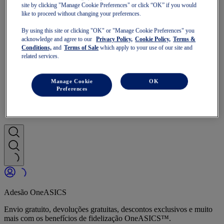
GT-2000
site by clicking "Manage Cookie Preferences" or click “OK” if you would
GT-1000
like to proceed without changing your preferences.
Corra mais depressa
NOVABLAST
By using this site or clicking "OK" or "Manage Cookie Preferences" you
DYNABLAST
acknowledge and agree to our
Privacy Policy,
Cookie Policy,
Terms &
Conditions,
and
Terms of Sale
which apply to your use of our site and
NOOSA
related services.
Corrida em trilhas
GEL-VENTURE
GEL-TRABUCO
Manage Cookie
OK
GEL-SONOMA
Preferences
SportStyle
GEL-QUANTUM
JAPAN S
Adesão OneASICS
Envio gratuito, devoluções gratuitas, descontos exclusivos e muito
mais com os benefícios de fidelização OneASICS™.