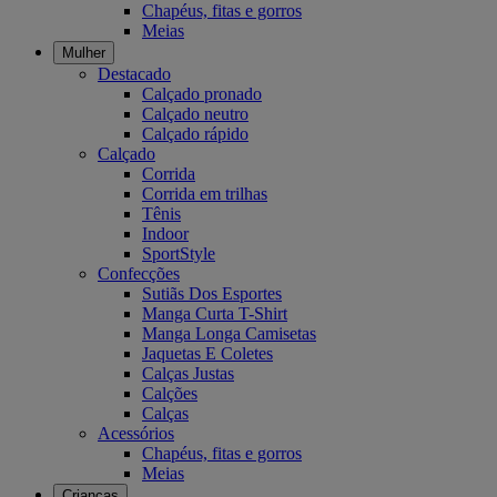
Chapéus, fitas e gorros
Meias
Mulher
Destacado
Calçado pronado
Calçado neutro
Calçado rápido
Calçado
Corrida
Corrida em trilhas
Tênis
Indoor
SportStyle
Confecções
Sutiãs Dos Esportes
Manga Curta T-Shirt
Manga Longa Camisetas
Jaquetas E Coletes
Calças Justas
Calções
Calças
Acessórios
Chapéus, fitas e gorros
Meias
Crianças