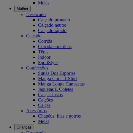
Meias
Mulher
Destacado
Calçado pronado
Calçado neutro
Calçado rápido
Calçado
Corrida
Corrida em trilhas
Tênis
Indoor
SportStyle
Confecções
Sutiãs Dos Esportes
Manga Curta T-Shirt
Manga Longa Camisetas
Jaquetas E Coletes
Calças Justas
Calções
Calças
Acessórios
Chapéus, fitas e gorros
Meias
Crianças
Destacado