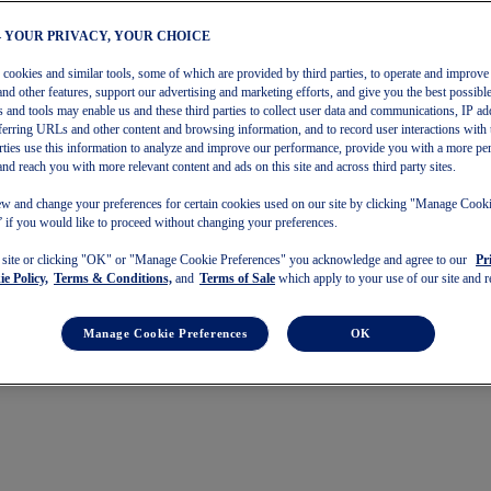
– YOUR PRIVACY, YOUR CHOICE
s cookies and similar tools, some of which are provided by third parties, to operate and improve 
and other features, support our advertising and marketing efforts, and give you the best possibl
 and tools may enable us and these third parties to collect user data and communications, IP ad
referring URLs and other content and browsing information, and to record user interactions with 
arties use this information to analyze and improve our performance, provide you with a more pe
and reach you with more relevant content and ads on this site and across third party sites.
w and change your preferences for certain cookies used on our site by clicking "Manage Cook
 if you would like to proceed without changing your preferences.
s site or clicking "OK" or "Manage Cookie Preferences" you acknowledge and agree to our
Pr
e Policy,
Terms & Conditions,
and
Terms of Sale
which apply to your use of our site and re
Manage Cookie Preferences
OK