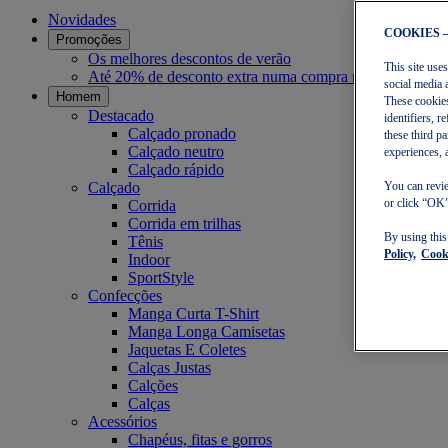
Novidades
COOKIES 
Promoções
Os melhores descontos de verão
This site use
Até 20% de desconto extra numa compra mínima de 30€
social media 
Homem
These cookies
Destacado
identifiers, 
Calçado pronado
these third p
Calçado neutro
experiences, 
Calçado rápido
Calçado
You can revie
or click “OK”
Corrida
Corrida em trilhas
By using thi
Tênis
Policy,
Cooki
Indoor
SportStyle
Confecções
Manga Curta T-Shirt
Manga Longa Camisetas
Jaquetas E Coletes
Calças Justas
Calções
Calças
Acessórios
Chapéus, fitas e gorros