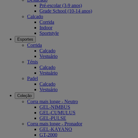
Pré-escolar (3-9 anos)
Grade School (10-14 anos)
Calçado
Corrida
Indoor
Sportstyle
Esportes
Corrida
Calçado
Vestuário
Ténis
Calçado
Vestuário
Padel
Calçado
Vestuário
Coleção
Corra mais longe - Neutro
GEL-NIMBUS
GEL-CUMULUS
GEL-PULSE
Corra mais longe - Pronador
GEL-KAYANO
GT-2000