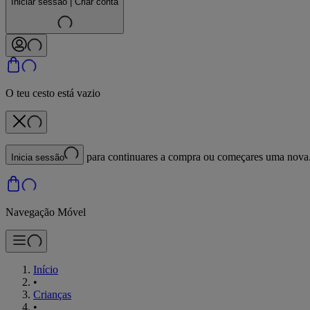
Iniciar sessão | Criar conta
O teu cesto está vazio
para continuares a compra ou começares uma nova
Inicia sessão
Navegação Móvel
Início
•
Crianças
•