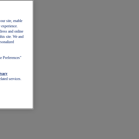
our site, enable
e experience.
dress and online
this site. We and
rsonalized
ie Preferences"
ivacy
lated services.