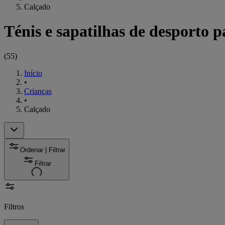
Calçado
Ténis e sapatilhas de desporto p
(
55
)
Início
•
Crianças
•
Calçado
Ordenar | Filtrar
Filtrar
Filtros