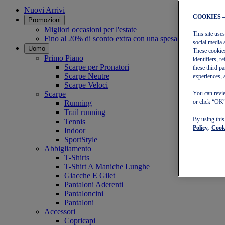
Nuovi Arrivi
COOKIES 
Promozioni
Migliori occasioni per l'estate
This site use
Fino al 20% di sconto extra con una spesa minima di 30 
social media 
Uomo
These cookies
Primo Piano
identifiers, 
Scarpe per Pronatori
these third p
Scarpe Neutre
experiences, 
Scarpe Veloci
Scarpe
You can revie
or click “OK”
Running
Trail running
By using thi
Tennis
Policy,
Cooki
Indoor
SportStyle
Abbigliamento
T-Shirts
T-Shirt A Maniche Lunghe
Giacche E Gilet
Pantaloni Aderenti
Pantaloncini
Pantaloni
Accessori
Copricapi