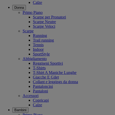
Calze
Donna
Primo Piano
Scarpe per Pronatori
Scarpe Neutre
Scarpe Veloci
Scarpe
Running
Trail running
Tennis
Indoor
SportStyle
Abbigliamento
Reggiseni Sportivi
T-Shirts
T-Shirt A Maniche Lunghe
Giacche E Gilet
Collant e leggings da donna
Pantaloncini
Pantaloni
Accessori
Copricapi
Calze
Bambini
Primo Piano