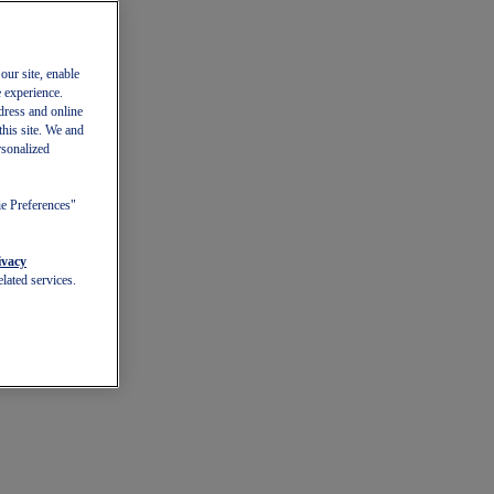
our site, enable
e experience.
dress and online
this site. We and
rsonalized
ie Preferences"
ivacy
lated services.