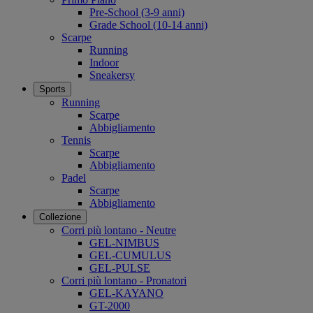
Pre-School (3-9 anni)
Grade School (10-14 anni)
Scarpe
Running
Indoor
Sneakersy
Sports
Running
Scarpe
Abbigliamento
Tennis
Scarpe
Abbigliamento
Padel
Scarpe
Abbigliamento
Collezione
Corri più lontano - Neutre
GEL-NIMBUS
GEL-CUMULUS
GEL-PULSE
Corri più lontano - Pronatori
GEL-KAYANO
GT-2000