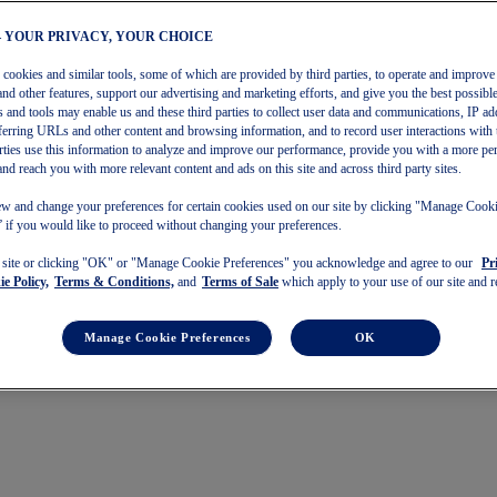
– YOUR PRIVACY, YOUR CHOICE
s cookies and similar tools, some of which are provided by third parties, to operate and improve 
€
and other features, support our advertising and marketing efforts, and give you the best possibl
 and tools may enable us and these third parties to collect user data and communications, IP ad
referring URLs and other content and browsing information, and to record user interactions with 
arties use this information to analyze and improve our performance, provide you with a more pe
and reach you with more relevant content and ads on this site and across third party sites.
w and change your preferences for certain cookies used on our site by clicking "Manage Cook
 if you would like to proceed without changing your preferences.
s site or clicking "OK" or "Manage Cookie Preferences" you acknowledge and agree to our
Pr
e Policy,
Terms & Conditions,
and
Terms of Sale
which apply to your use of our site and re
Manage Cookie Preferences
OK