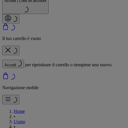
Accedi | Crea un account
Il tuo carrello è vuoto
per ripristinare il carrello o riempirne uno nuovo.
Accedi
Navigazione mobile
Home
•
Uomo
•