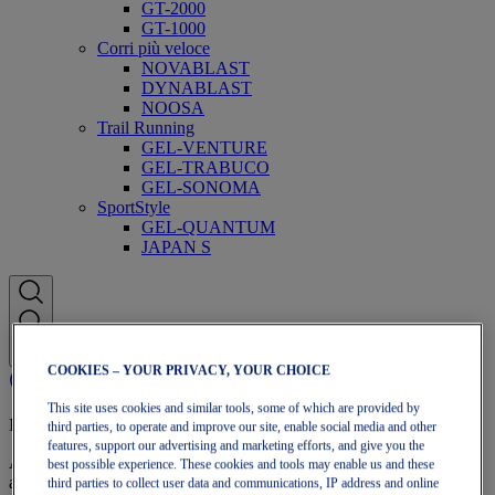
GT-2000
GT-1000
Corri più veloce
NOVABLAST
DYNABLAST
NOOSA
Trail Running
GEL-VENTURE
GEL-TRABUCO
GEL-SONOMA
SportStyle
GEL-QUANTUM
JAPAN S
COOKIES – YOUR PRIVACY, YOUR CHOICE
This site uses cookies and similar tools, some of which are provided by
Iscrizione a OneASICS
third parties, to operate and improve our site, enable social media and other
features, support our advertising and marketing efforts, and give you the
Approfitta di spedizione gratuita, resi gratuiti, sconti esclusivi e altro
best possible experience. These cookies and tools may enable us and these
ancora con i vantaggi fedeltà OneASICS™.
third parties to collect user data and communications, IP address and online