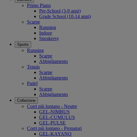
Primo Piano
Pre-School (3-9 anni)
Grade School (10-14 anni)
Scarpe
Running
Indoor
Sneakersy
Sports
Running
Scarpe
Abbigliamento
Tennis
Scarpe
Abbigliamento
Padel
Scarpe
Abbigliamento
Collezione
Corri più lontano - Neutre
GEL-NIMBUS
GEL-CUMULUS
GEL-PULSE
Corri più lontano - Pronatori
GEL-KAYANO