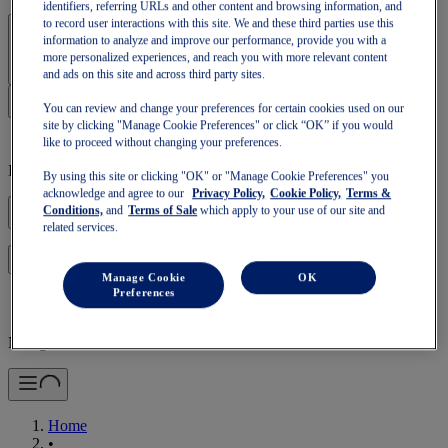
identifiers, referring URLs and other content and browsing information, and
to record user interactions with this site. We and these third parties use this
Accedi | Crea un account
information to analyze and improve our performance, provide you with a
more personalized experiences, and reach you with more relevant content
and ads on this site and across third party sites.
You can review and change your preferences for certain cookies used on our
site by clicking "Manage Cookie Preferences" or click “OK” if you would
like to proceed without changing your preferences.
Il tuo carrello è vuoto
By using this site or clicking "OK" or "Manage Cookie Preferences" you
acknowledge and agree to our
Privacy Policy,
Cookie Policy,
Terms &
Conditions,
and
Terms of Sale
which apply to your use of our site and
related services.
per ripristinare il carrello o riempirne uno nuovo.
Accedi
Manage Cookie
OK
Preferences
Navigazione mobile
Home
•