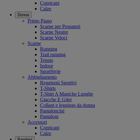
Copricapi
Calze
Donna
Primo Piano
Scarpe per Pronatori
Scarpe Neutre
Scarpe Veloci
Scarpe
Running
Trail running
Tennis
Indoor
SportStyle
Abbigliamento
Reggiseni Sportivi
T-Shirts
T-Shirt A Maniche Lunghe
Giacche E Gilet
Collant e leggings da donna
Pantaloncini
Pantaloni
Accessori
Copricapi
Calze
Bambini