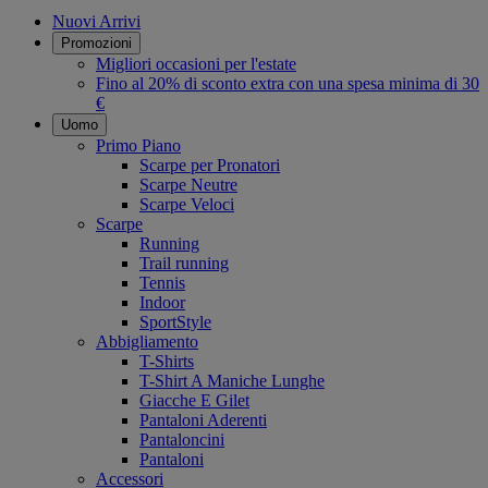
Nuovi Arrivi
Promozioni
Migliori occasioni per l'estate
Fino al 20% di sconto extra con una spesa minima di 30
€
Uomo
Primo Piano
Scarpe per Pronatori
Scarpe Neutre
Scarpe Veloci
Scarpe
Running
Trail running
Tennis
Indoor
SportStyle
Abbigliamento
T-Shirts
T-Shirt A Maniche Lunghe
Giacche E Gilet
Pantaloni Aderenti
Pantaloncini
Pantaloni
Accessori