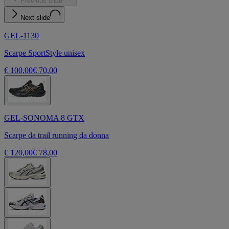
Previous slide
Next slide
GEL-1130
Scarpe SportStyle unisex
€ 100,00
€ 70,00
GEL-SONOMA 8 GTX
Scarpe da trail running da donna
€ 120,00
€ 78,00