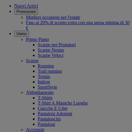
Nuovi Arrivi
Promozioni
Migliori occasioni per l'estate
Fino al 20% di sconto extra con una spesa minima di 30
€
Uomo
Primo Piano
Scarpe per Pronatori
Scarpe Neutre
Scarpe Veloci
Scarpe
Running
Trail running
Tennis
Indoor
SportStyle
Abbigliamento
T-Shirts
T-Shirt A Maniche Lunghe
Giacche E Gilet
Pantaloni Aderenti
Pantaloncini
Pantaloni
Accessori