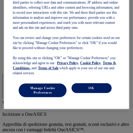
GT-2000
third parties to collect user data and communications, IP address and online
GT-1000
identifiers, referring URLs and other content and browsing information, and
Corri più veloce
to record user interactions with this site. We and these third parties use this
information to analyze and improve our performance, provide you with a
NOVABLAST
more personalized experiences, and reach you with more relevant content
DYNABLAST
and ads on this site and across third party sites.
NOOSA
Trail Running
You can review and change your preferences for certain cookies used on our
GEL-VENTURE
site by clicking "Manage Cookie Preferences" or click “OK” if you would
GEL-TRABUCO
like to proceed without changing your preferences.
GEL-SONOMA
SportStyle
By using this site or clicking "OK" or "Manage Cookie Preferences" you
GEL-QUANTUM
acknowledge and agree to our
Privacy Policy,
Cookie Policy,
Terms &
JAPAN S
Conditions,
and
Terms of Sale
which apply to your use of our site and
related services.
Manage Cookie
OK
Preferences
Iscrizione a OneASICS
Approfitta di spedizione gratuita, resi gratuiti, sconti esclusivi e altro
ancora con i vantaggi fedeltà OneASICS™.