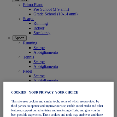
Primo Piano
Pre-School (3-9 anni)
Grade School (10-14 anni)
Scarpe
Running
Indoor
Sneakersy
Sports
Running
Scarpe
Abbigliamento
Tennis
Scarpe
Abbigliamento
Padel
Scarpe
Abbigliamento
Collezione
Corri più lontano - Neutre
COOKIES – YOUR PRIVACY, YOUR CHOICE
GEL-NIMBUS
GEL-CUMULUS
This site uses cookies and similar tools, some of which are provided by
GEL-PULSE
third parties, to operate and improve our site, enable social media and other
Corri più lontano - Pronatori
features, support our advertising and marketing efforts, and give you the
GEL-KAYANO
best possible experience. These cookies and tools may enable us and these