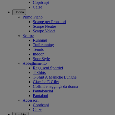
Copricapi
Calze
Donna
Primo Piano
Scarpe per Pronatori
Scarpe Neutre
Scarpe Veloci
Scarpe
Running
Trail running
Tennis
Indoor
SportStyle
Abbigliamento
Reggiseni Sportivi
T-Shirts
T-Shirt A Maniche Lunghe
Giacche E Gilet
Collant e leggings da donna
Pantaloncini
Pantaloni
Accessori
Copricapi
Calze
Bambini