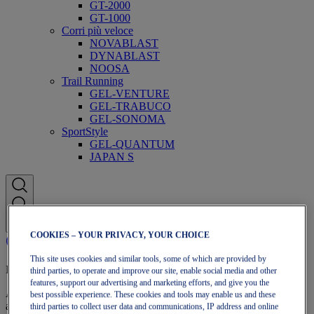
GT-2000
GT-1000
Corri più veloce
NOVABLAST
DYNABLAST
NOOSA
Trail Running
GEL-VENTURE
GEL-TRABUCO
GEL-SONOMA
SportStyle
GEL-QUANTUM
JAPAN S
COOKIES – YOUR PRIVACY, YOUR CHOICE
This site uses cookies and similar tools, some of which are provided by
Iscrizione a OneASICS
third parties, to operate and improve our site, enable social media and other
features, support our advertising and marketing efforts, and give you the
Approfitta di spedizione gratuita, resi gratuiti, sconti esclusivi e altro
best possible experience. These cookies and tools may enable us and these
ancora con i vantaggi fedeltà OneASICS™.
third parties to collect user data and communications, IP address and online