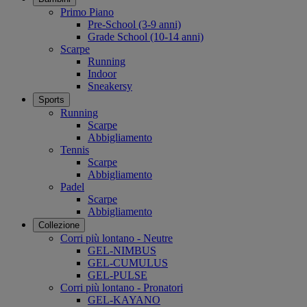
Primo Piano
Pre-School (3-9 anni)
Grade School (10-14 anni)
Scarpe
Running
Indoor
Sneakersy
Sports
Running
Scarpe
Abbigliamento
Tennis
Scarpe
Abbigliamento
Padel
Scarpe
Abbigliamento
Collezione
Corri più lontano - Neutre
GEL-NIMBUS
GEL-CUMULUS
GEL-PULSE
Corri più lontano - Pronatori
GEL-KAYANO