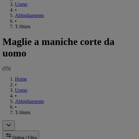
Uomo
•
Abbigliamento
•
T-Shirts
Maglie a maniche corte da
uomo
(
55
)
Home
•
Uomo
•
Abbigliamento
•
T-Shirts
Ordina | Filtra