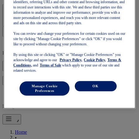
identifiers, referring URLs and other content and browsing information, and
to record user interactions with this site. We and these third parties use this
Accedi | Crea un account
information to analyze and improve our performance, provide you with a
more personalized experiences, and reach you with more relevant content
and ads on this site and across third party sites.
You can review and change your preferences for certain cookies used on our
site by clicking "Manage Cookie Preferences" or click “OK” if you would
like to proceed without changing your preferences.
Il tuo carrello è vuoto
By using this site or clicking "OK" or "Manage Cookie Preferences" you
acknowledge and agree to our
Privacy Policy,
Cookie Policy,
Terms &
Conditions,
and
Terms of Sale
which apply to your use of our site and
related services.
per ripristinare il carrello o riempirne uno nuovo.
Accedi
Manage Cookie
OK
Preferences
Navigazione mobile
Home
•