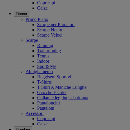
Copricapi
Calze
Donna
Primo Piano
Scarpe per Pronatori
Scarpe Neutre
Scarpe Veloci
Scarpe
Running
Trail running
Tennis
Indoor
SportStyle
Abbigliamento
Reggiseni Sportivi
T-Shirts
T-Shirt A Maniche Lunghe
Giacche E Gilet
Collant e leggings da donna
Pantaloncini
Pantaloni
Accessori
Copricapi
Calze
Bambini