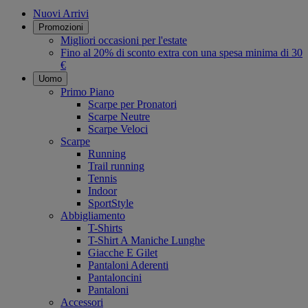
Nuovi Arrivi
Promozioni
Migliori occasioni per l'estate
Fino al 20% di sconto extra con una spesa minima di 30
€
Uomo
Primo Piano
Scarpe per Pronatori
Scarpe Neutre
Scarpe Veloci
Scarpe
Running
Trail running
Tennis
Indoor
SportStyle
Abbigliamento
T-Shirts
T-Shirt A Maniche Lunghe
Giacche E Gilet
Pantaloni Aderenti
Pantaloncini
Pantaloni
Accessori