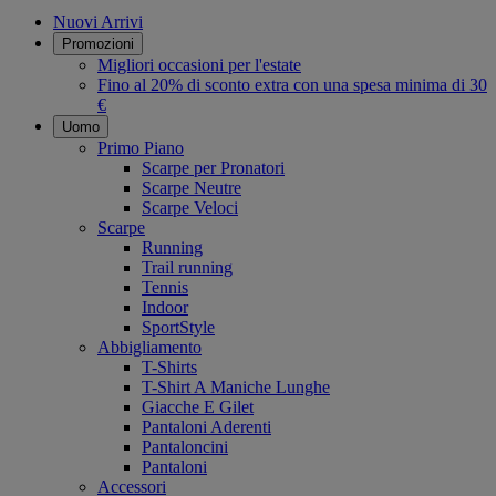
Nuovi Arrivi
Promozioni
Migliori occasioni per l'estate
Fino al 20% di sconto extra con una spesa minima di 30
€
Uomo
Primo Piano
Scarpe per Pronatori
Scarpe Neutre
Scarpe Veloci
Scarpe
Running
Trail running
Tennis
Indoor
SportStyle
Abbigliamento
T-Shirts
T-Shirt A Maniche Lunghe
Giacche E Gilet
Pantaloni Aderenti
Pantaloncini
Pantaloni
Accessori