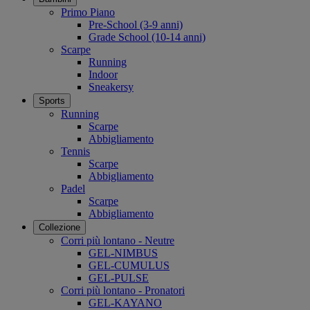
Primo Piano
Pre-School (3-9 anni)
Grade School (10-14 anni)
Scarpe
Running
Indoor
Sneakersy
Sports
Running
Scarpe
Abbigliamento
Tennis
Scarpe
Abbigliamento
Padel
Scarpe
Abbigliamento
Collezione
Corri più lontano - Neutre
GEL-NIMBUS
GEL-CUMULUS
GEL-PULSE
Corri più lontano - Pronatori
GEL-KAYANO