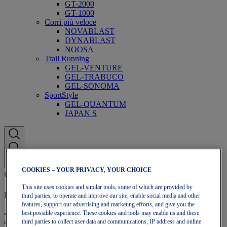
GT-2000
GT-1000
Corri più veloce
NOVABLAST
DYNABLAST
NOOSA
Trail Running
GEL-VENTURE
GEL-TRABUCO
GEL-SONOMA
SportStyle
GEL-QUANTUM
JAPAN S
COOKIES – YOUR PRIVACY, YOUR CHOICE
This site uses cookies and similar tools, some of which are provided by
Iscrizione a OneASICS
third parties, to operate and improve our site, enable social media and other
features, support our advertising and marketing efforts, and give you the
Approfitta di spedizione gratuita, resi gratuiti, sconti esclusivi e altro
best possible experience. These cookies and tools may enable us and these
ancora con i vantaggi fedeltà OneASICS™.
third parties to collect user data and communications, IP address and online