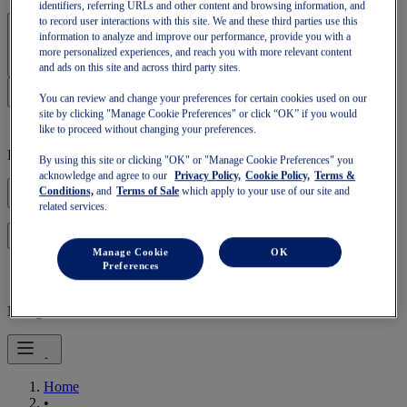
identifiers, referring URLs and other content and browsing information, and
to record user interactions with this site. We and these third parties use this
Accedi | Crea un account
information to analyze and improve our performance, provide you with a
more personalized experiences, and reach you with more relevant content
and ads on this site and across third party sites.
You can review and change your preferences for certain cookies used on our
site by clicking "Manage Cookie Preferences" or click “OK” if you would
like to proceed without changing your preferences.
Il tuo carrello è vuoto
By using this site or clicking "OK" or "Manage Cookie Preferences" you
acknowledge and agree to our
Privacy Policy,
Cookie Policy,
Terms &
Conditions,
and
Terms of Sale
which apply to your use of our site and
related services.
per ripristinare il carrello o riempirne uno nuovo.
Accedi
Manage Cookie
OK
Preferences
Navigazione mobile
Home
•