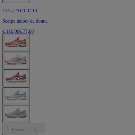
GEL-TACTIC 13
Scarpe indoor da donna
€ 110,00
€ 77,00
Previous slide