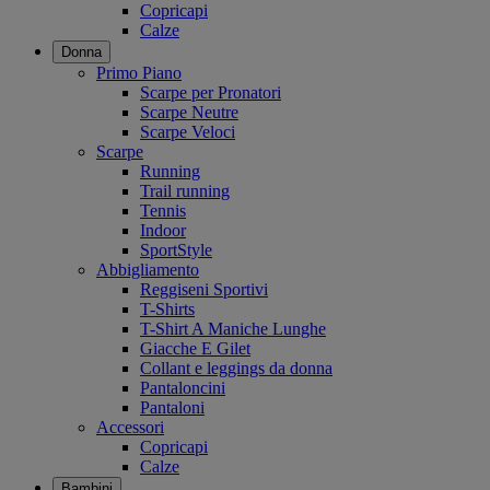
Copricapi
Calze
Donna
Primo Piano
Scarpe per Pronatori
Scarpe Neutre
Scarpe Veloci
Scarpe
Running
Trail running
Tennis
Indoor
SportStyle
Abbigliamento
Reggiseni Sportivi
T-Shirts
T-Shirt A Maniche Lunghe
Giacche E Gilet
Collant e leggings da donna
Pantaloncini
Pantaloni
Accessori
Copricapi
Calze
Bambini