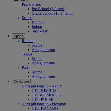
Primo Piano
Pre-School (3-9 anni)
Grade School (10-14 anni)
Scarpe
Running
Indoor
Sneakersy
Sports
Running
Scarpe
Abbigliamento
Tennis
Scarpe
Abbigliamento
Padel
Scarpe
Abbigliamento
Collezione
Corri più lontano - Neutre
GEL-NIMBUS
GEL-CUMULUS
GEL-PULSE
Corri più lontano - Pronatori
GEL-KAYANO