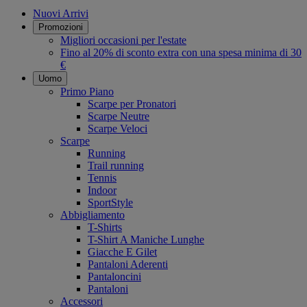
Nuovi Arrivi
Promozioni
Migliori occasioni per l'estate
Fino al 20% di sconto extra con una spesa minima di 30
€
Uomo
Primo Piano
Scarpe per Pronatori
Scarpe Neutre
Scarpe Veloci
Scarpe
Running
Trail running
Tennis
Indoor
SportStyle
Abbigliamento
T-Shirts
T-Shirt A Maniche Lunghe
Giacche E Gilet
Pantaloni Aderenti
Pantaloncini
Pantaloni
Accessori