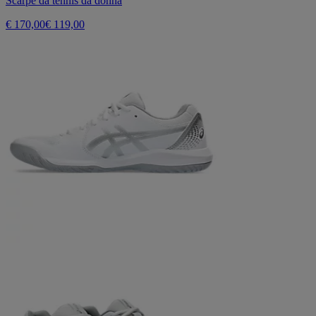
Scarpe da tennis da donna
€ 170,00
€ 119,00