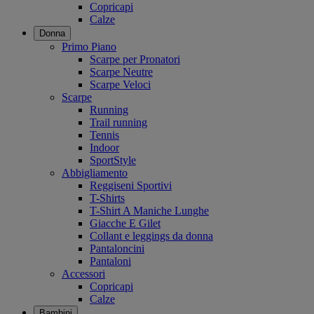
Copricapi
Calze
Donna
Primo Piano
Scarpe per Pronatori
Scarpe Neutre
Scarpe Veloci
Scarpe
Running
Trail running
Tennis
Indoor
SportStyle
Abbigliamento
Reggiseni Sportivi
T-Shirts
T-Shirt A Maniche Lunghe
Giacche E Gilet
Collant e leggings da donna
Pantaloncini
Pantaloni
Accessori
Copricapi
Calze
Bambini