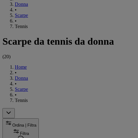
Donna
•
Scarpe
•
Tennis
Scarpe da tennis da donna
(
20
)
Home
•
Donna
•
Scarpe
•
Tennis
Ordina | Filtra
Filtra