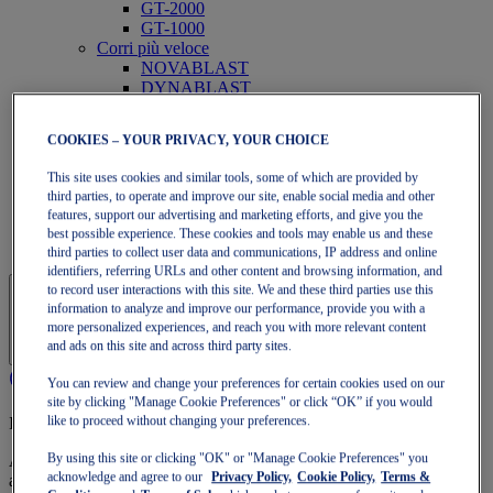
GT-2000
GT-1000
Corri più veloce
NOVABLAST
DYNABLAST
NOOSA
Trail Running
COOKIES – YOUR PRIVACY, YOUR CHOICE
GEL-VENTURE
GEL-TRABUCO
This site uses cookies and similar tools, some of which are provided by
GEL-SONOMA
third parties, to operate and improve our site, enable social media and other
SportStyle
features, support our advertising and marketing efforts, and give you the
GEL-QUANTUM
best possible experience. These cookies and tools may enable us and these
JAPAN S
third parties to collect user data and communications, IP address and online
identifiers, referring URLs and other content and browsing information, and
to record user interactions with this site. We and these third parties use this
information to analyze and improve our performance, provide you with a
more personalized experiences, and reach you with more relevant content
and ads on this site and across third party sites.
You can review and change your preferences for certain cookies used on our
site by clicking "Manage Cookie Preferences" or click “OK” if you would
like to proceed without changing your preferences.
Iscrizione a OneASICS
By using this site or clicking "OK" or "Manage Cookie Preferences" you
Approfitta di spedizione gratuita, resi gratuiti, sconti esclusivi e altro
acknowledge and agree to our
Privacy Policy,
Cookie Policy,
Terms &
ancora con i vantaggi fedeltà OneASICS™.