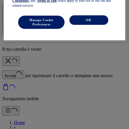
Conditions,
and
Terms of Sale
which apply to your use of our site and
related services.
Accedi | Crea un account
Manage Cookie
OK
Preferences
Il tuo carrello è vuoto
per ripristinare il carrello o riempirne uno nuovo.
Accedi
Navigazione mobile
Home
•