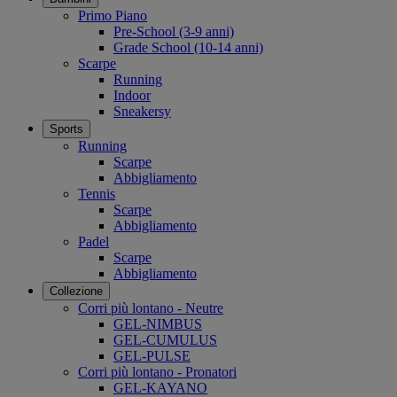
Primo Piano
Pre-School (3-9 anni)
Grade School (10-14 anni)
Scarpe
Running
Indoor
Sneakersy
Sports
Running
Scarpe
Abbigliamento
Tennis
Scarpe
Abbigliamento
Padel
Scarpe
Abbigliamento
Collezione
Corri più lontano - Neutre
GEL-NIMBUS
GEL-CUMULUS
GEL-PULSE
Corri più lontano - Pronatori
GEL-KAYANO