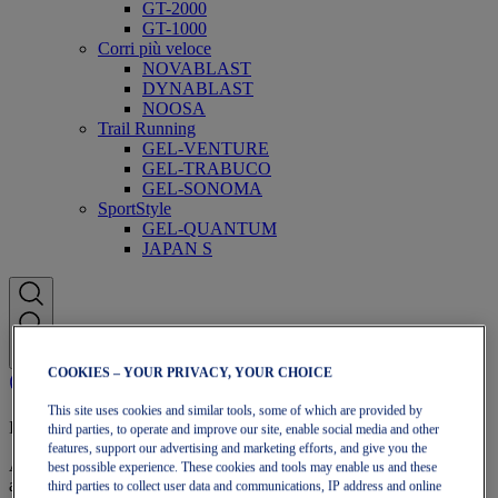
GT-2000
GT-1000
Corri più veloce
NOVABLAST
DYNABLAST
NOOSA
Trail Running
GEL-VENTURE
GEL-TRABUCO
GEL-SONOMA
SportStyle
GEL-QUANTUM
JAPAN S
COOKIES – YOUR PRIVACY, YOUR CHOICE
This site uses cookies and similar tools, some of which are provided by
Iscrizione a OneASICS
third parties, to operate and improve our site, enable social media and other
features, support our advertising and marketing efforts, and give you the
Approfitta di spedizione gratuita, resi gratuiti, sconti esclusivi e altro
best possible experience. These cookies and tools may enable us and these
ancora con i vantaggi fedeltà OneASICS™.
third parties to collect user data and communications, IP address and online