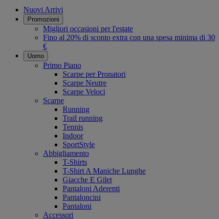
Nuovi Arrivi
Promozioni
Migliori occasioni per l'estate
Fino al 20% di sconto extra con una spesa minima di 30
€
Uomo
Primo Piano
Scarpe per Pronatori
Scarpe Neutre
Scarpe Veloci
Scarpe
Running
Trail running
Tennis
Indoor
SportStyle
Abbigliamento
T-Shirts
T-Shirt A Maniche Lunghe
Giacche E Gilet
Pantaloni Aderenti
Pantaloncini
Pantaloni
Accessori