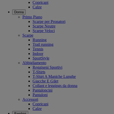
Copricapi
Calze
Donna
Primo Piano
Scarpe per Pronatori
Scarpe Neutre
Scarpe Veloci
Scarpe
Running
Trail running
Tennis
Indoor
SportStyle
Abbigliamento
Reggiseni Sportivi
T-Shirts
T-Shirt A Maniche Lunghe
Giacche E Gilet
Collant e leggings da donna
Pantaloncini
Pantaloni
Accessori
Copricapi
Calze
Bambini