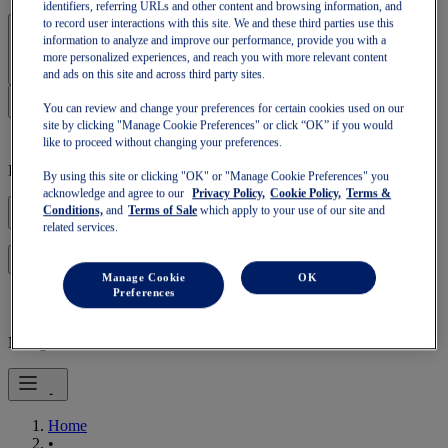
identifiers, referring URLs and other content and browsing information, and
to record user interactions with this site. We and these third parties use this
Accedi | Crea un account
information to analyze and improve our performance, provide you with a
more personalized experiences, and reach you with more relevant content
and ads on this site and across third party sites.
You can review and change your preferences for certain cookies used on our
site by clicking "Manage Cookie Preferences" or click “OK” if you would
like to proceed without changing your preferences.
Il tuo carrello è vuoto
By using this site or clicking "OK" or "Manage Cookie Preferences" you
acknowledge and agree to our
Privacy Policy,
Cookie Policy,
Terms &
Conditions,
and
Terms of Sale
which apply to your use of our site and
related services.
per ripristinare il carrello o riempirne uno nuovo.
Accedi
Manage Cookie
OK
Preferences
Navigazione mobile
Home
•